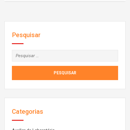
tomada de decisões, comunicação, liderança,
administração e gerenciamento, e educação permanente
relacionados à prática da Fisioterapia. Assim, objetiva
preparar o aluno para ações…
Pesquisar
Pesquisar
por:
Categorias