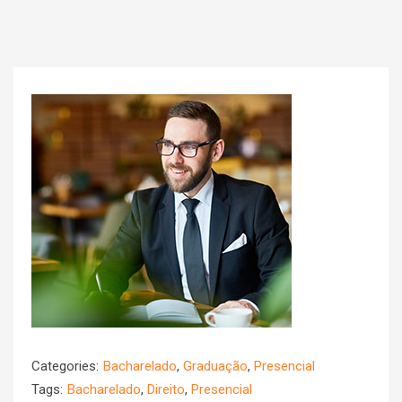
Categories:
Bacharelado
,
Graduação
,
Presencial
Tags:
Bacharelado
,
Direito
,
Presencial