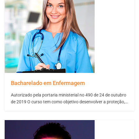
condição indispensável para conseguir um emprego, fazer
um curso técnico entrar numa faculdade ou para
acompanhar…
Bacharelado em Enfermagem
Autorizado pela portaria ministerial no 490 de 24 de outubro
de 2019 O curso tem como objetivo desenvolver a proteção,
a promoção, a recuperação e a reabilitação da saúde
humana. Mantendo a saúde dos pacientes, fornecer
habilidades para que os alunos possam atuar na
recuperação da saúde humana e na…