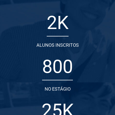
2
K
ALUNOS INSCRITOS
800
NO ESTÁGIO
25
K