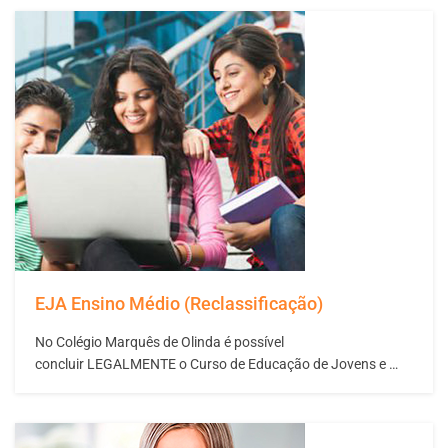
presente. A conclusão desta etapa da educação é
condição indispensável para conseguir um emprego, fazer
um curso técnico entrar numa faculdade ou para
acompanhar…
EJA Ensino Médio (Reclassificação)
No Colégio Marquês de Olinda é possível
concluir LEGALMENTE o Curso de Educação de Jovens e
Adultos – Supletivo de Ensino Médio. O seu futuro pessoal e
profissional depende das escolhas que você faz no presente.
A conclusão desta etapa da educação é