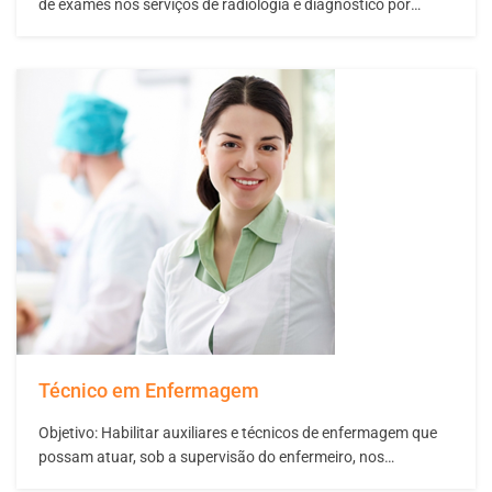
de exames nos serviços de radiologia e diagnóstico por
imagem, tais como: tomografia computadorizada,
mamografia, densitometria óssea, hemodinâmica,
ultrassonografia e ressonância magnética nuclear. Realizar
exames radiográficos convencionais. O curso é composto
por três módulos. Inicia com disciplinas essenciais da área
da saúde,…
Técnico em Enfermagem
Objetivo: Habilitar auxiliares e técnicos de enfermagem que
possam atuar, sob a supervisão do enfermeiro, nos
diferentes níveis de atenção à saúde, em todo o ciclo vital