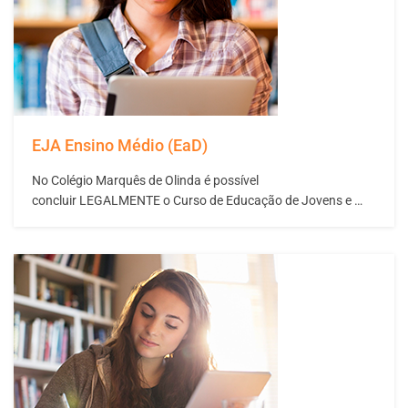
EJA Ensino Médio (EaD)
No Colégio Marquês de Olinda é possível
concluir LEGALMENTE o Curso de Educação de Jovens e
Adultos – Supletivo de Ensino Médio. O seu futuro pessoal e
profissional depende das escolhas que você faz no presente.
A conclusão desta etapa da educação é
condição indispensável para conseguir um emprego, fazer
um curso técnico entrar numa faculdade ou para
acompanhar…