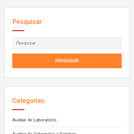
condição indispensável para conseguir um emprego, fazer
um curso técnico entrar numa faculdade ou para
acompanhar…
Pesquisar
Pesquisar
por:
Categorias
Auxiliar de Laboratório