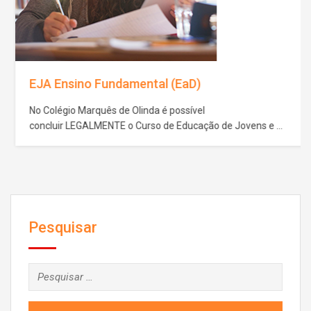
EJA Ensino Fundamental (EaD)
No Colégio Marquês de Olinda é possível
concluir LEGALMENTE o Curso de Educação de Jovens e
Adultos – Supletivo de Ensino Fundamental. O seu futuro
pessoal e profissional depende das escolhas que você
faz no presente. A conclusão desta etapa da educação é
condição indispensável para conseguir um emprego, fazer
um curso técnico entrar numa faculdade ou para
acompanhar…
Pesquisar
Pesquisar
por: