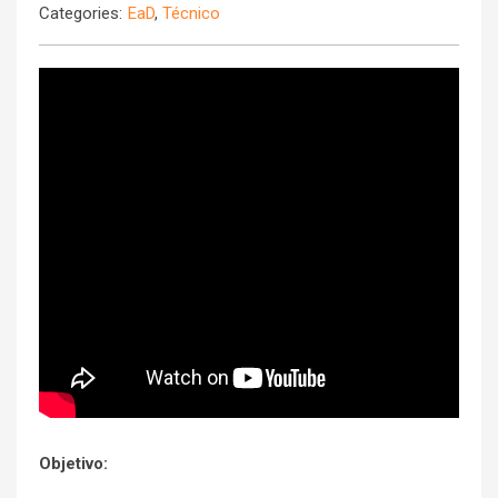
Categories:
EaD
,
Técnico
Objetivo: