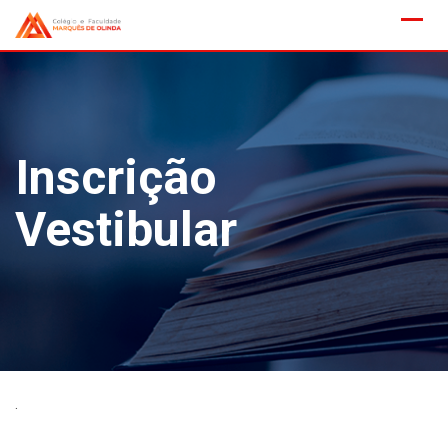
Skip
to
content
Inscrição
Vestibular
.